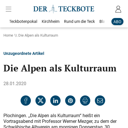
Teckbotenpokal
Kirchheim
Rund um die Teck
Blaulicht
Loka
ABO
Home
Die Alpen als Kulturraum
Unzugeordnete Artikel
Die Alpen als Kulturraum
28.01.2020
Plochingen. „Die Alpen als Kulturraum“ heißt ein
Vortragsabend mit Professor Werner Mezger, zu dem der
Schwäbische Albverein am morgigen Donnerstag, 30.