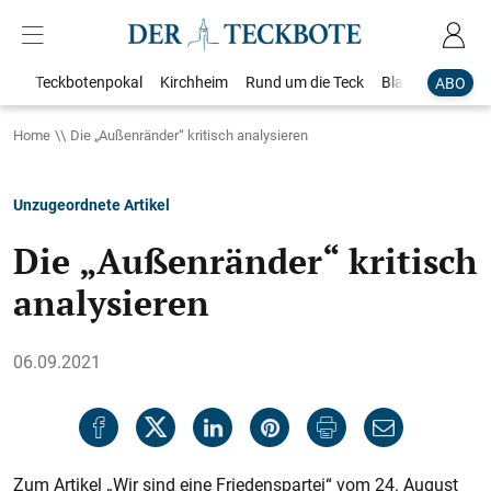
Teckbotenpokal
Kirchheim
Rund um die Teck
Blaulicht
Loka
ABO
Home
Die „Außenränder“ kritisch analysieren
Unzugeordnete Artikel
Die „Außenränder“ kritisch
analysieren
06.09.2021
Zum Artikel „Wir sind eine Friedenspartei“ vom 24. August