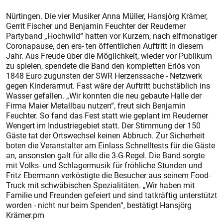
Nürtingen. Die vier Musiker Anna Müller, Hansjörg Krämer,
Gerrit Fischer und Benjamin Feuchter der Reuderner
Partyband „Hochwild“ hatten vor Kurzem, nach elfmonatiger
Coronapause, den ers- ten öffentlichen Auftritt in diesem
Jahr. Aus Freude über die Möglichkeit, wieder vor Publikum
zu spielen, spendete die Band den kompletten Erlös von
1848 Euro zugunsten der SWR Herzenssache - Netzwerk
gegen Kinderarmut. Fast wäre der Auftritt buchstäblich ins
Wasser gefallen. „Wir konnten die neu gebaute Halle der
Firma Maier Metallbau nutzen“, freut sich Benjamin
Feuchter. So fand das Fest statt wie geplant im Reuderner
Wengert im Industriegebiet statt. Der Stimmung der 150
Gäste tat der Ortswechsel keinen Abbruch. Zur Sicherheit
boten die Veranstalter am Einlass Schnelltests für die Gäste
an, ansonsten galt für alle die 3-G-Regel. Die Band sorgte
mit Volks- und Schlagermusik für fröhliche Stunden und
Fritz Ebermann verköstigte die Besucher aus seinem Food-
Truck mit schwäbischen Spezialitäten. „Wir haben mit
Familie und Freunden gefeiert und sind tatkräftig unterstützt
worden - nicht nur beim Spenden“, bestätigt Hansjörg
Krämer.pm