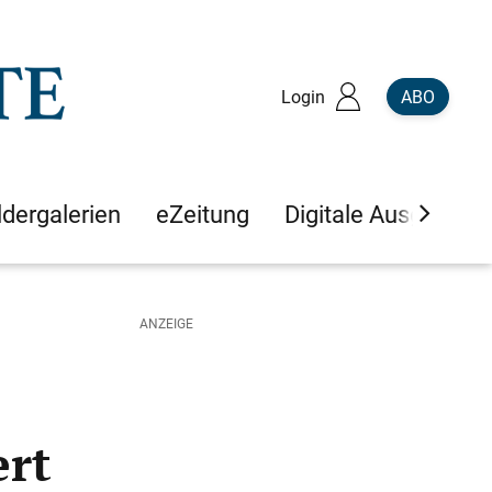
Login
ABO
ldergalerien
eZeitung
Digitale Ausgaben
ert