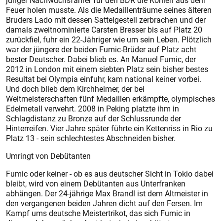
junger Nachwuchsfahrer für den BDR die Kohlen aus dem
Feuer holen musste. Als die Medaillenträume seines älteren
Bruders Lado mit dessen Sattelgestell zerbrachen und der
damals zweitnominierte Carsten Bresser bis auf Platz 20
zurückfiel, fuhr ein 22-Jähriger wie um sein Leben. Plötzlich
war der jüngere der beiden Fumic-Brüder auf Platz acht
bester Deutscher. Dabei blieb es. An Manuel Fumic, der
2012 in London mit einem siebten Platz sein bisher bes­tes
Resultat bei Olympia einfuhr, kam national keiner vorbei.
Und doch blieb dem Kirchheimer, der bei
Weltmeisterschaften fünf Medaillen erkämpfte, olympisches
Edelmetall verwehrt. 2008 in Peking platzte ihm in
Schlagdistanz zu Bronze auf der Schlussrunde der
Hinterreifen. Vier Jahre später führte ein Kettenriss in Rio zu
Platz 13 - sein schlechtestes Abschneiden bisher.
Umringt von Debütanten
Fumic oder keiner - ob es aus deutscher Sicht in Tokio dabei
bleibt, wird von einem Debütanten aus Unterfranken
abhängen. Der 24-jährige Max Brandl ist dem Altmeister in
den vergangenen beiden Jahren dicht auf den Fersen. Im
Kampf ums deutsche Meistertrikot, das sich Fumic in