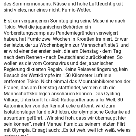
des Sommermonsuns. Nässe und hohe Luftfeuchtigkeit
sind vieles, nur eines nicht: Fumic-Wetter.
Erst am vergangenen Sonntag ging seine Maschine nach
Tokio. Weil die japanischen Behörden ein
Vorbereitungscamp aus Pandemiegründen verweigert
haben, hat Fumic zwei Wochen in Kroatien trainiert. Er war
der letzte, der zu Wochenbeginn zur Mannschaft stieß, und
er wird einer der ersten sein, die am Dienstag - dem Tag
nach dem Rennen - nach Deutschland zurückkehren. So
wollen es die vom Coronavirus und der japanischen
Regierung diktierten Regeln. Keine Reiseverlängerung, kein
Besuch der Wettkämpfe im 150 Kilometer Luftlinie
entfernten Tokio. Nicht einmal das Mountainbikerennen der
Frauen, das am Dienstag stattfindet, werden sich die
Mannschaftskollegen anschauen können. Das Cycling
Village, Unterkunft für 450 Radsportler aus aller Welt, 30
Autominuten von der Rennstrecke entfernt, wird zum
Isolationslager für die Athleten, der olympische Gedanke ad
absurdum geführt. „Wir sind froh, dass wir überhaupt hier
sein können“, meint Manuel Fumic zu seinem letzten Flirt
mit Olympia. Er sagt auch: „Es tut weh, weil ich weiß, wie es