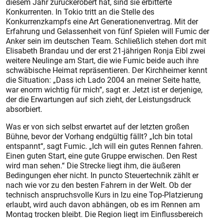
diesem Jahr zurückerobert hat, sind sie erbitterte
Konkurrenten. In Tokio tritt an die Stelle des
Konkurrenzkampfs eine Art Generationenvertrag. Mit der
Erfahrung und Gelassenheit von fünf Spielen will Fumic der
Anker sein im deutschen Team. Schließlich stehen dort mit
Elisabeth Brandau und der erst 21-jährigen Ronja Eibl zwei
weitere Neulinge am Start, die wie Fumic beide auch ihre
schwäbische Heimat repräsentieren. Der Kirchheimer kennt
die Situation: „Dass ich Lado 2004 an meiner Seite hatte,
war enorm wichtig für mich“, sagt er. Jetzt ist er derjenige,
der die Erwartungen auf sich zieht, der Leistungsdruck
absorbiert.
Was er von sich selbst erwartet auf der letzten großen
Bühne, bevor der Vorhang endgültig fällt? „Ich bin total
entspannt“, sagt Fumic. „Ich will ein gutes Rennen fahren.
Einen guten Start, eine gute Gruppe erwischen. Den Rest
wird man sehen.“ Die Strecke liegt ihm, die äußeren
Bedingungen eher nicht. In puncto Steuertechnik zählt er
nach wie vor zu den besten Fahrern in der Welt. Ob der
technisch anspruchsvolle Kurs in Izu eine Top-Platzierung
erlaubt, wird auch davon abhängen, ob es im Rennen am
Montag trocken bleibt. Die Region liegt im Einflussbereich