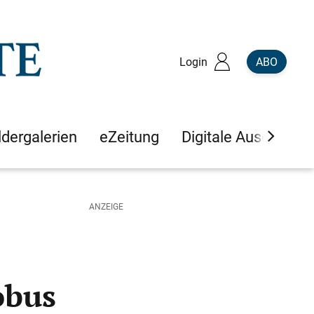
Login
ABO
ldergalerien
eZeitung
Digitale Ausgaben
obus