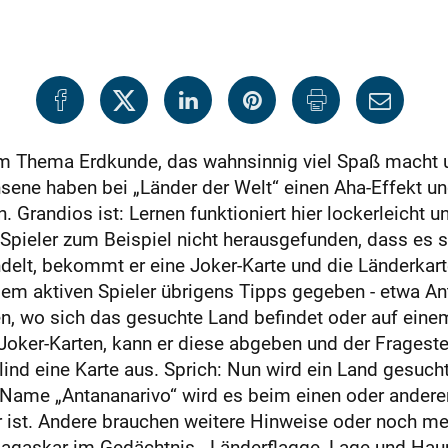
zum Thema Erdkunde, das wahnsinnig viel Spaß macht u
hsene haben bei „Länder der Welt“ einen Aha-Effekt u
 Grandios ist: Lernen funktioniert hier lockerleicht 
 Spieler zum Beispiel nicht herausgefunden, dass es 
lt, bekommt er eine Joker-Karte und die Länderkarte
 dem aktiven Spieler übrigens Tipps gegeben - etwa A
en, wo sich das gesuchte Land befindet oder auf eine
i Joker-Karten, kann er diese abgeben und der Fragest
lind eine Karte aus. Sprich: Nun wird ein Land gesucht
r Name „Antananarivo“ wird es beim einen oder andere
ist. Andere brauchen weitere Hinweise oder noch meh
agaskar im Gedächtnis - Länderflagge, Lage und Haup