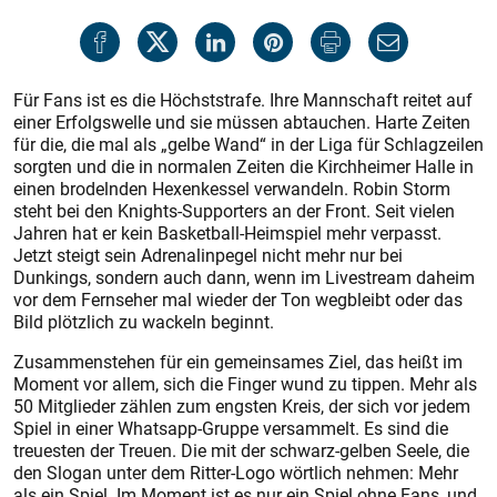
Für Fans ist es die Höchststrafe. Ihre Mannschaft reitet auf
einer Erfolgswelle und sie müssen abtauchen. Harte Zeiten
für die, die mal als „gelbe Wand“ in der Liga für Schlagzeilen
sorgten und die in normalen Zeiten die Kirchheimer Halle in
einen brodelnden Hexenkessel verwandeln. Robin Storm
steht bei den Knights-Supporters an der Front. Seit vielen
Jahren hat er kein Basketball-Heimspiel mehr verpasst.
Jetzt steigt sein Adrenalinpegel nicht mehr nur bei
Dunkings, sondern auch dann, wenn im Livestream daheim
vor dem Fernseher mal wieder der Ton wegbleibt oder das
Bild plötzlich zu wackeln beginnt.
Zusammenstehen für ein gemeinsames Ziel, das heißt im
Moment vor allem, sich die Finger wund zu tippen. Mehr als
50 Mitglieder zählen zum engsten Kreis, der sich vor jedem
Spiel in einer Whatsapp-Gruppe versammelt. Es sind die
treuesten der Treuen. Die mit der schwarz-gelben Seele, die
den Slogan unter dem Ritter-Logo wörtlich nehmen: Mehr
als ein Spiel. Im Moment ist es nur ein Spiel ohne Fans, und