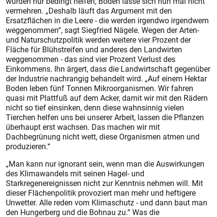
würden nur bedingt helfen, Boden lasse sich nun mal nicht
vermehren. „Deshalb läuft das Argument mit den
Ersatzflächen in die Leere - die werden irgendwo irgendwem
weggenommen“, sagt Siegfried Nägele. Wegen der Arten-
und Naturschutzpolitik werden weitere vier Prozent der
Fläche für Blühstreifen und anderes den Landwirten
weggenommen - das sind vier Prozent Verlust des
Einkommens. Ihn ärgert, dass die Landwirtschaft gegenüber
der Industrie nachrangig behandelt wird. „Auf einem Hektar
Boden leben fünf Tonnen Mikroorganismen. Wir fahren
quasi mit Plattfuß auf dem Acker, damit wir mit den Rädern
nicht so tief einsinken, denn diese wahnsinnig vielen
Tierchen helfen uns bei unserer Arbeit, lassen die Pflanzen
überhaupt erst wachsen. Das machen wir mit
Dachbegrünung nicht wett, diese Organismen atmen und
produzieren.“
„Man kann nur ignorant sein, wenn man die Auswirkungen
des Klimawandels mit seinen Hagel- und
Starkregenereignissen nicht zur Kenntnis nehmen will. Mit
dieser Flächenpolitik provoziert man mehr und heftigere
Unwetter. Alle reden vom Klimaschutz - und dann baut man
den Hungerberg und die Bohnau zu.“ Was die