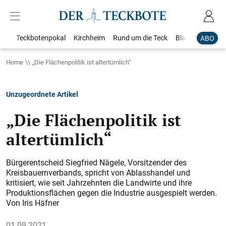
Teckbotenpokal
Kirchheim
Rund um die Teck
Blaulicht
Loka
ABO
Home
„Die Flächenpolitik ist altertümlich“
Unzugeordnete Artikel
„Die Flächenpolitik ist
altertümlich“
Bürgerentscheid Siegfried Nägele, Vorsitzender des
Kreisbauernverbands, spricht von Ablasshandel und
kritisiert, wie seit Jahrzehnten die Landwirte und ihre
Produktionsflächen gegen die Industrie ausgespielt werden.
Von Iris Häfner
01.09.2021