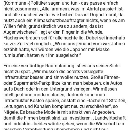
(Kommunal-)Politiker sagen und tun - das passe einfach
nicht zusammen. „Alle jammern, was im Ahrtal passiert ist,
und alle machen weiter wie bisher. Das ist Doppelmoral, da
nutzt auch ein Klimaschutzbeauftragter nichts, wenn es am
Willen fehlt, grundsätzlich was zu ändern, das ist
Augenwischerei“, legt er den Finger in die Wunde.
Flächenverbrauch sei für alle nachteilig. Dabei sei innerhalb
kurzer Zeit viel möglich. „Wenn uns jemand vor zwei Jahren
erzählt hätte, wir würden wie die Japaner mit Maske
rumlaufen, hätten wir ihn ausgelacht.“
Für eine vernünftige Raumplanung ist es aus seiner Sicht
nicht zu spät. „Wir müssen die bereits versiegelte
Infrastruktur besser und sinnvoller nutzen. Große Firmen-
oder Supermarkt-Parkplätze kann man bebauen, die Autos
aufs Dach oder in den Untergrund verlegen. Wir müssen
intelligent und modern planen, dadurch kann man
Infrastruktur-Kosten sparen, anstatt eine Fläche mit Straßen,
Leitungen und Kanälen komplett neu zu erschließen“, so
Nägele. Es brauche Modelle mit attraktiven Angeboten,
damit die Firmen bereit sind, zu investieren. „Landwirtschaft
und Industrie - beides würde gehen, wenn die Wirtschaft ein
bisschen Verantwortung übernehmen und nicht nur