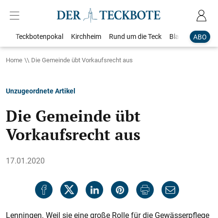
Teckbotenpokal
Kirchheim
Rund um die Teck
Blaulicht
Loka
ABO
Home
Die Gemeinde übt Vorkaufsrecht aus
Unzugeordnete Artikel
Die Gemeinde übt
Vorkaufsrecht aus
17.01.2020
Lenningen. Weil sie eine große Rolle für die Gewässerpflege