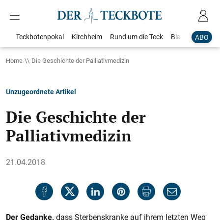
Teckbotenpokal
Kirchheim
Rund um die Teck
Blaulicht
Loka
ABO
Home
Die Geschichte der Palliativmedizin
Unzugeordnete Artikel
Die Geschichte der
Palliativmedizin
21.04.2018
Der Gedanke,
dass Sterbenskranke auf ihrem letzten Weg