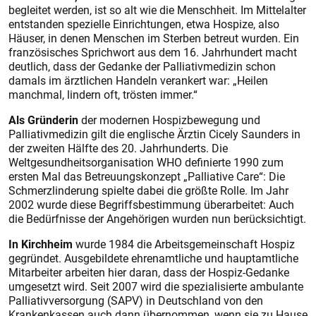
begleitet werden, ist so alt wie die Menschheit. Im Mittelalter
entstanden spezielle Einrichtungen, etwa Hospize, also
Häuser, in denen Menschen im Sterben betreut wurden. Ein
französisches Sprichwort aus dem 16. Jahrhundert macht
deutlich, dass der Gedanke der Palliativmedizin schon
damals im ärztlichen Handeln verankert war: „Heilen
manchmal, lindern oft, trösten immer.“
Als Gründerin
der modernen Hospizbewegung und
Palliativmedizin gilt die englische Ärztin Cicely Saunders in
der zweiten Hälfte des 20. Jahrhunderts. Die
Weltgesundheitsorganisation WHO definierte 1990 zum
ersten Mal das Betreuungskonzept „Palliative Care“: Die
Schmerzlinderung spielte dabei die größte Rolle. Im Jahr
2002 wurde diese Begriffsbestimmung überarbeitet: Auch
die Bedürfnisse der Angehörigen wurden nun berücksichtigt.
In Kirchheim
wurde 1984 die Arbeitsgemeinschaft Hospiz
gegründet. Ausgebildete ehrenamtliche und hauptamtliche
Mitarbeiter arbeiten hier daran, dass der Hospiz-Gedanke
umgesetzt wird. Seit 2007 wird die spezialisierte ambulante
Palliativversorgung (SAPV) in Deutschland von den
Krankenkassen auch dann übernommen, wenn sie zu Hause