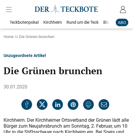
Teckbotenpokal
Kirchheim
Rund um die Teck
Blaulicht
Loka
ABO
Home
Die Grünen brunchen
Unzugeordnete Artikel
Die Grünen brunchen
30.01.2020
Kirchheim. Der Kirchheimer Ortsverband der Grünen lädt alle
Bürger zum Neujahrsbrunch am Sonntag, 2. Februar, um 10
Uhr in die Stiftsscheuer nach Kirchheim ein. Bei Speis und