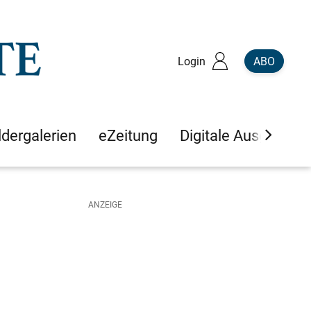
Login
ABO
ldergalerien
eZeitung
Digitale Ausgaben