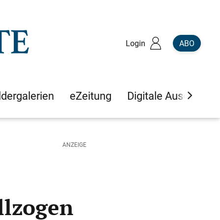
Login
ABO
ldergalerien
eZeitung
Digitale Ausgaben
llzogen