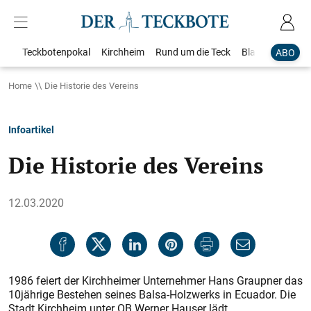
Teckbotenpokal
Kirchheim
Rund um die Teck
Blaulicht
Loka
ABO
Home
Die Historie des Vereins
Infoartikel
Die Historie des Vereins
12.03.2020
1986 feiert der Kirchheimer Unternehmer Hans Graupner das
10jährige Bestehen seines Balsa-Holzwerks in Ecuador. Die
Stadt Kirchheim unter OB Werner Hauser lädt