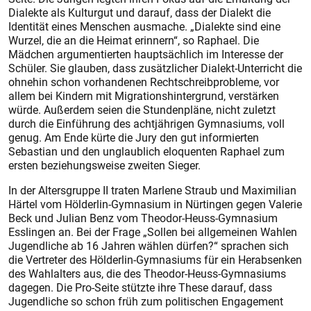
Dialekte als Kulturgut und darauf, dass der Dialekt die
Identität eines Menschen ausmache. „Dialekte sind eine
Wurzel, die an die Heimat erinnern“, so Raphael. Die
Mädchen argumentierten hauptsächlich im Interesse der
Schüler. Sie glauben, dass zusätzlicher Dialekt-Unterricht die
ohnehin schon vorhandenen Rechtschreibprobleme, vor
allem bei Kindern mit Migrationshintergrund, verstärken
würde. Außerdem seien die Stundenpläne, nicht zuletzt
durch die Einführung des achtjährigen Gymnasiums, voll
genug. Am Ende kürte die Jury den gut informierten
Sebastian und den unglaublich eloquenten Raphael zum
ersten beziehungsweise zweiten Sieger.
In der Altersgruppe II traten Marlene Straub und Maximilian
Härtel vom Hölderlin-Gymnasium in Nürtingen gegen Valerie
Beck und Julian Benz vom Theodor-Heuss-Gymnasium
Esslingen an. Bei der Frage „Sollen bei allgemeinen Wahlen
Jugendliche ab 16 Jahren wählen dürfen?“ sprachen sich
die Vertreter des Hölderlin-Gymnasiums für ein Herabsenken
des Wahlalters aus, die des Theodor-Heuss-Gymnasiums
dagegen. Die Pro-Seite stützte ihre These darauf, dass
Jugendliche so schon früh zum politischen Engagement