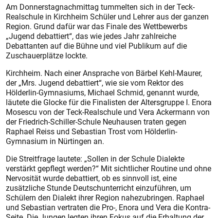
Am Donnerstagnachmittag tummelten sich in der Teck-
Realschule in Kirchheim Schüler und Lehrer aus der ganzen
Region. Grund dafür war das Finale des Wettbewerbs
„Jugend debattiert“, das wie jedes Jahr zahlreiche
Debattanten auf die Bühne und viel Publikum auf die
Zuschauerplätze lockte.
Kirchheim. Nach einer Ansprache von Bärbel Kehl-Maurer,
der „Mrs. Jugend debattiert“, wie sie vom Rektor des
Hölderlin-Gymnasiums, Michael Schmid, genannt wurde,
läutete die Glocke für die Finalisten der Altersgruppe I. Enora
Mosescu von der Teck-Realschule und Vera Ackermann von
der Friedrich-Schiller-Schule Neuhausen traten gegen
Raphael Reiss und Sebastian Trost vom Hölderlin-
Gymnasium in Nürtingen an.
Die Streitfrage lautete: „Sollen in der Schule Dialekte
verstärkt gepflegt werden?“ Mit sichtlicher Routine und ohne
Nervosität wurde debattiert, ob es sinnvoll ist, eine
zusätzliche Stunde Deutschunterricht einzuführen, um
Schülern den Dialekt ihrer Region nahezubringen. Raphael
und Sebastian vertraten die Pro-, Enora und Vera die Kontra-
Seite. Die Jungen legten ihren Fokus auf die Erhaltung der