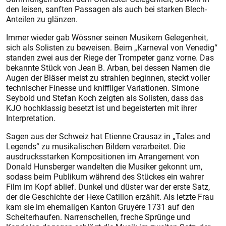
den leisen, sanften Passagen als auch bei starken Blech-
Anteilen zu glänzen.
Immer wieder gab Wössner seinen Musikern Gelegenheit,
sich als Solisten zu beweisen. Beim „Karneval von Venedig“
standen zwei aus der Riege der Trompeter ganz vorne. Das
bekannte Stück von Jean B. Arban, bei dessen Namen die
Augen der Bläser meist zu strahlen beginnen, steckt voller
technischer Finesse und kniffliger Variationen. Simone
Seybold und Stefan Koch zeigten als Solisten, dass das
KJO hochklassig besetzt ist und begeisterten mit ihrer
Interpretation.
Sagen aus der Schweiz hat Etienne Crausaz in „Tales and
Legends“ zu musikalischen Bildern verarbeitet. Die
ausdrucksstarken Kompositionen im Arrangement von
Donald Hunsberger wandelten die Musiker gekonnt um,
sodass beim Publikum während des Stückes ein wahrer
Film im Kopf ablief. Dunkel und düster war der erste Satz,
der die Geschichte der Hexe Catillon erzählt. Als letzte Frau
kam sie im ehemaligen Kanton Gruyére 1731 auf den
Scheiterhaufen. Narrenschellen, freche Sprünge und