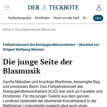
Teckbotenpokal
Kirchheim
Rund um die Teck
Blaulicht
Loka
ABO
Home
Die junge Seite der Blasmusik
Frühjahrskonzert des Kreisjugendblasorchester – Abschied von
Dirigent Wolfgang Wössner
Die junge Seite der
Blasmusik
Sanfte Melodien und knackige Rhythmen, beswingter Rag
und pompöses Blech: Das Frühjahrskonzert des
Kreisjugendblasorchesters (KJO) war reich an Facetten und
Emotionen. Für die jungen Talente aus dem ganzen
Landkreis bedeutete der strahlende Konzertabend in der
Weilheimer Limburghalle zugleich aber auch einen