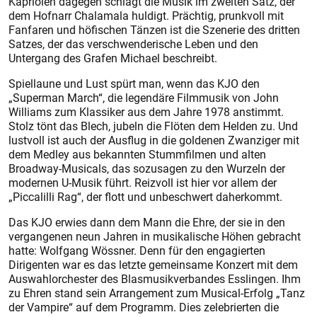
Kapriolen dagegen schlägt die Musik im zweiten Satz, der
dem Hofnarr Chalamala huldigt. Prächtig, prunkvoll mit
Fanfaren und höfischen Tänzen ist die Szenerie des dritten
Satzes, der das verschwenderische Leben und den
Untergang des Grafen Michael beschreibt.
Spiellaune und Lust spürt man, wenn das KJO den
„Superman March“, die legendäre Filmmusik von John
Williams zum Klassiker aus dem Jahre 1978 anstimmt.
Stolz tönt das Blech, jubeln die Flöten dem Helden zu. Und
lustvoll ist auch der Ausflug in die goldenen Zwanziger mit
dem Medley aus bekannten Stummfilmen und alten
Broadway-Musicals, das sozusagen zu den Wurzeln der
modernen U-Musik führt. Reizvoll ist hier vor allem der
„Piccalilli Rag“, der flott und unbeschwert daherkommt.
Das KJO erwies dann dem Mann die Ehre, der sie in den
vergangenen neun Jahren in musikalische Höhen gebracht
hatte: Wolfgang Wössner. Denn für den engagierten
Dirigenten war es das letzte gemeinsame Konzert mit dem
Auswahlorchester des Blasmusikverbandes Esslingen. Ihm
zu Ehren stand sein Arrangement zum Musical-Erfolg „Tanz
der Vampire“ auf dem Programm. Dies zelebrierten die