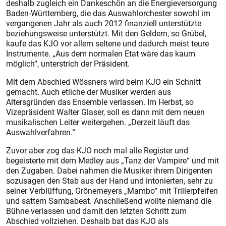
deshalb zugleich ein Dankeschön an die Energieversorgung
Baden-Württemberg, die das Auswahlorchester sowohl im
vergangenen Jahr als auch 2012 finanziell unterstützte
beziehungsweise unterstützt. Mit den Geldern, so Grübel,
kaufe das KJO vor allem seltene und dadurch meist teure
Instrumente. „Aus dem normalen Etat wäre das kaum
möglich“, unterstrich der Präsident.
Mit dem Abschied Wössners wird beim KJO ein Schnitt
gemacht. Auch etliche der Musiker werden aus
Altersgründen das Ensemble verlassen. Im Herbst, so
Vizepräsident Walter Glaser, soll es dann mit dem neuen
musikalischen Leiter weitergehen. „Derzeit läuft das
Auswahlverfahren.“
Zuvor aber zog das KJO noch mal alle Register und
begeisterte mit dem Medley aus „Tanz der Vampire“ und mit
den Zugaben. Dabei nahmen die Musiker ihrem Dirigenten
sozusagen den Stab aus der Hand und intonierten, sehr zu
seiner Verblüffung, Grönemeyers „Mambo“ mit Trillerpfeifen
und sattem Sambabeat. Anschließend wollte niemand die
Bühne verlassen und damit den letzten Schritt zum
Abschied vollziehen. Deshalb bat das KJO als