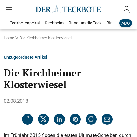
Teckbotenpokal
Kirchheim
Rund um die Teck
Blaulicht
Loka
ABO
Home
Die Kirchheimer Klosterwiesel
Unzugeordnete Artikel
Die Kirchheimer
Klosterwiesel
02.08.2018
Im Frühjahr 2015 flogen die ersten Ultimate-Scheiben durch