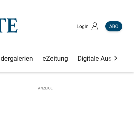
Login
ABO
ldergalerien
eZeitung
Digitale Ausgaben