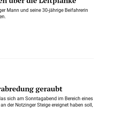
n über die Leitplanke
iger Mann und seine 30-jährige Beifahrerin
en.
erabredung geraubt
das sich am Sonntagabend im Bereich eines
n der Notzinger Steige ereignet haben soll,