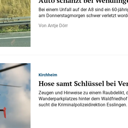
Auto schanzt bei Wendlinge
Bei einem Unfall auf der A 8 sind ein 60-jähr
am Donnerstagmorgen schwer verletzt word
Antje Dörr
Kirchheim
Hose samt Schlüssel bei V
Zeugen und Hinweise zu einem Raubdelikt, 
Wanderparkplatzes hinter dem Waldfriedhof a
sucht die Kriminalpolizeidirektion Esslingen.