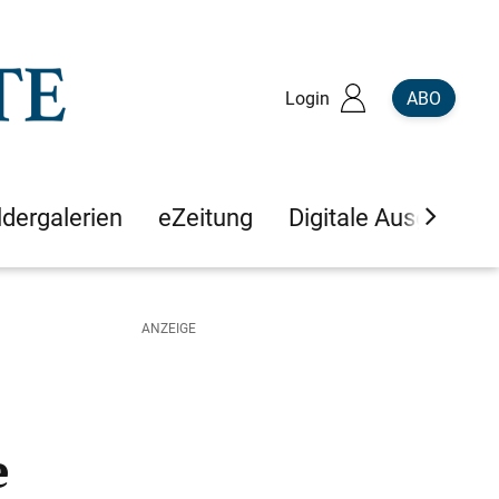
Login
ABO
ldergalerien
eZeitung
Digitale Ausgaben
e