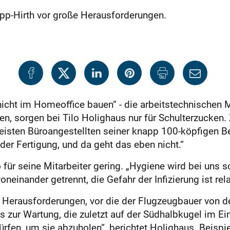
p-Hirth vor große Herausforderungen.
nicht im Homeoffice bauen“ - die arbeitstechnischen
den, sorgen bei Tilo Holighaus nur für Schulterzucken.
isten Büroangestellten seiner knapp 100-köpfigen Be
 der Fertigung, und da geht das eben nicht.“
 für seine Mitarbeiter gering. „Hygiene wird bei uns
einander getrennt, die Gefahr der Infizierung ist relat
 Herausforderungen, vor die der Flugzeugbauer von der
s zur Wartung, die zuletzt auf der Südhalbkugel im Ein
ürfen, um sie abzuholen“, berichtet Holighaus. Beisp