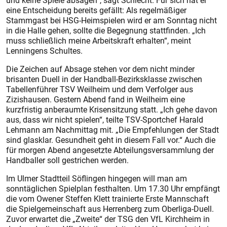
und keine Spiele absagen“, sagt Schlecht. Für sich hat er
eine Entscheidung bereits gefällt: Als regelmäßiger
Stammgast bei HSG-Heimspielen wird er am Sonntag nicht
in die Halle gehen, sollte die Begegnung stattfinden. „Ich
muss schließlich meine Arbeitskraft erhalten“, meint
Lenningens Schultes.
Die Zeichen auf Absage stehen vor dem nicht minder
brisanten Duell in der Handball-Bezirksklasse zwischen
Tabellenführer TSV Weilheim und dem Verfolger aus
Zizishausen. Gestern Abend fand in Weilheim eine
kurzfristig anberaumte Krisensitzung statt. „Ich gehe davon
aus, dass wir nicht spielen“, teilte TSV-Sportchef Harald
Lehmann am Nachmittag mit. „Die Empfehlungen der Stadt
sind glasklar. Gesundheit geht in diesem Fall vor.“ Auch die
für morgen Abend angesetzte Abteilungsversammlung der
Handballer soll gestrichen werden.
Im Ulmer Stadtteil Söflingen hingegen will man am
sonntäglichen Spielplan festhalten. Um 17.30 Uhr empfängt
die vom Owener Steffen Klett trainierte Erste Mannschaft
die Spielgemeinschaft aus Herrenberg zum Oberliga-Duell.
Zuvor erwartet die „Zweite“ der TSG den VfL Kirchheim in