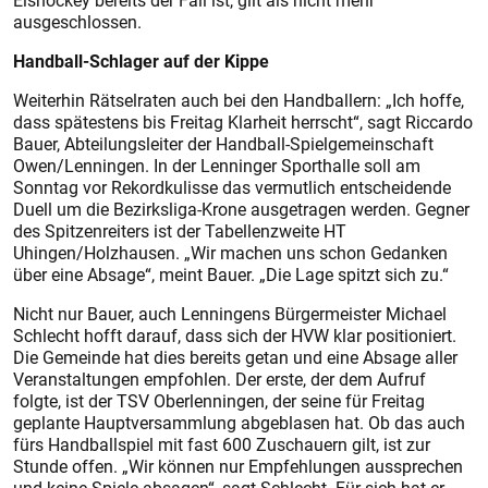
Eishockey bereits der Fall ist, gilt als nicht mehr
ausgeschlossen.
Handball-Schlager auf der Kippe
Weiterhin Rätselraten auch bei den Handballern: „Ich hoffe,
dass spätestens bis Freitag Klarheit herrscht“, sagt Riccardo
Bauer, Abteilungsleiter der Handball-Spielgemeinschaft
Owen/Lenningen. In der Lenninger Sporthalle soll am
Sonntag vor Rekordkulisse das vermutlich entscheidende
Duell um die Bezirksliga-Krone ausgetragen werden. Gegner
des Spitzenreiters ist der Tabellenzweite HT
Uhingen/Holzhausen. „Wir machen uns schon Gedanken
über eine Absage“, meint Bauer. „Die Lage spitzt sich zu.“
Nicht nur Bauer, auch Lenningens Bürgermeister Michael
Schlecht hofft darauf, dass sich der HVW klar positioniert.
Die Gemeinde hat dies bereits getan und eine Absage aller
Veranstaltungen empfohlen. Der erste, der dem Aufruf
folgte, ist der TSV Oberlenningen, der seine für Freitag
geplante Hauptversammlung abgeblasen hat. Ob das auch
fürs Handballspiel mit fast 600 Zuschauern gilt, ist zur
Stunde offen. „Wir können nur Empfehlungen aussprechen