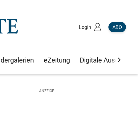
Login
ABO
ldergalerien
eZeitung
Digitale Ausgaben