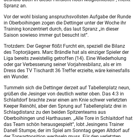
Spranz an.
Vor der wohl bislang anspruchsvollsten Aufgabe der Runde
in Oberboihingen zogen die Dettinger unter der Woche ihr
Training konzentriert durch, das laut Spranz „in dieser
Saison sowieso immer gut besucht ist“.
Trotzdem: Der Gegner flößt Furcht ein, speziell die Bilanz
des Toptorjägers. Marc Brändle hat als einziger Spieler der
Liga bereits zweistellig getroffen (14). Eine Wiederholung
oder gar Verbesserung seiner Vorjahresbilanz, als er im
Dress des TV Tischardt 36 Treffer erzielte, wäre keinesfalls
ein Wunder.
Tummeln sich die Dettinger derzeit auf Tabellenplatz neun,
grüßen die Jesinger von deutlich weiter oben. Das 4:3 in
Schlaitdorf brachte zwar einen am Knie schwer verletzten
Keeper Reinöhl, aber den Sprung auf Tabellenplatz drei in
Schlagdistanz zu den beiden Spitzenteams aus
Oberboihingen und Harthausen. „Alle Tore in Schlaitdorf hat
das Team schön herausgespielt“, lobt Jesingens Trainer
Danell Stumpe, der im Spiel am Sonntag gegen Altdorf auf
der Torwartposition wechseln muss. Für den verletzten