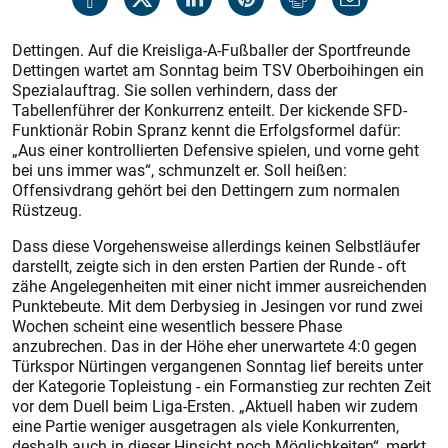
Dettingen. Auf die Kreisliga-A-Fußballer der Sportfreunde
Dettingen wartet am Sonntag beim TSV Oberboihingen ein
Spezialauftrag. Sie sollen verhindern, dass der
Tabellenführer der Konkurrenz enteilt. Der kickende SFD-
Funktionär Robin Spranz kennt die Erfolgsformel dafür:
„Aus einer kontrollierten Defensive spielen, und vorne geht
bei uns immer was“, schmunzelt er. Soll heißen:
Offensivdrang gehört bei den Dettingern zum normalen
Rüstzeug.
Dass diese Vorgehensweise allerdings keinen Selbstläufer
darstellt, zeigte sich in den ersten Partien der Runde - oft
zähe Angelegenheiten mit einer nicht immer ausreichenden
Punktebeute. Mit dem Derbysieg in Jesingen vor rund zwei
Wochen scheint eine wesentlich bessere Phase
anzubrechen. Das in der Höhe eher unerwartete 4:0 gegen
Türkspor Nürtingen vergangenen Sonntag lief bereits unter
der Kategorie Topleistung - ein Formanstieg zur rechten Zeit
vor dem Duell beim Liga-Ersten. „Aktuell haben wir zudem
eine Partie weniger ausgetragen als viele Konkurrenten,
deshalb auch in dieser Hinsicht noch Möglichkeiten“, merkt