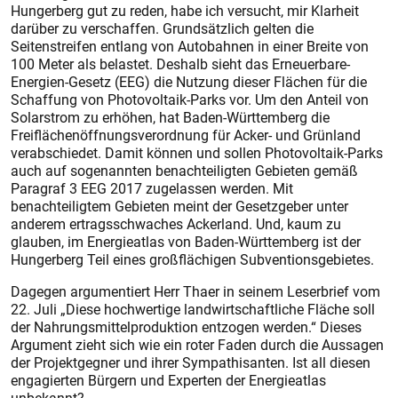
Hungerberg gut zu reden, habe ich versucht, mir Klarheit
darüber zu verschaffen. Grundsätzlich gelten die
Seitenstreifen entlang von Autobahnen in einer Breite von
100 Meter als belastet. Deshalb sieht das Erneuerbare-
Energien-Gesetz (EEG) die Nutzung dieser Flächen für die
Schaffung von Photovoltaik-Parks vor. Um den Anteil von
Solarstrom zu erhöhen, hat Baden-Württemberg die
Freiflächenöffnungsverordnung für Acker- und Grünland
verabschiedet. Damit können und sollen Photovoltaik-Parks
auch auf sogenannten benachteiligten Gebieten gemäß
Paragraf 3 EEG 2017 zugelassen werden. Mit
benachteiligtem Gebieten meint der Gesetzgeber unter
anderem ertragsschwaches Ackerland. Und, kaum zu
glauben, im Energieatlas von Baden-Württemberg ist der
Hungerberg Teil eines großflächigen Subventionsgebietes.
Dagegen argumentiert Herr Thaer in seinem Leserbrief vom
22. Juli „Diese hochwertige landwirtschaftliche Fläche soll
der Nahrungsmittelproduktion entzogen werden.“ Dieses
Argument zieht sich wie ein roter Faden durch die Aussagen
der Projektgegner und ihrer Sympathisanten. Ist all diesen
engagierten Bürgern und Experten der Energieatlas