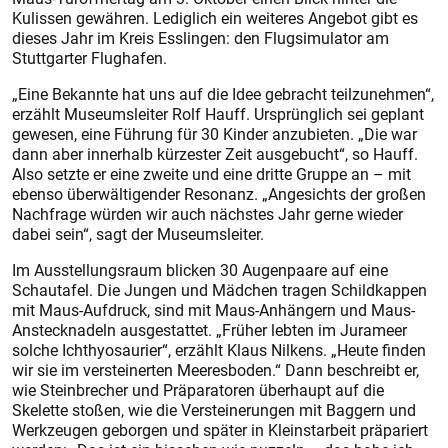
Kulissen gewähren. Lediglich ein weiteres Angebot gibt es
dieses Jahr im Kreis Esslingen: den Flugsimulator am
Stuttgarter Flughafen.
„Eine Bekannte hat uns auf die Idee gebracht teilzunehmen“,
erzählt Museumsleiter Rolf Hauff. Ursprünglich sei geplant
gewesen, eine Führung für 30 Kinder anzubieten. „Die war
dann aber innerhalb kürzester Zeit ausgebucht“, so Hauff.
Also setzte er eine zweite und eine dritte Gruppe an – mit
ebenso überwältigender Resonanz. „Angesichts der großen
Nachfrage würden wir auch nächstes Jahr gerne wieder
dabei sein“, sagt der Museumsleiter.
Im Ausstellungsraum blicken 30 Augenpaare auf eine
Schautafel. Die Jungen und Mädchen tragen Schildkappen
mit Maus-Aufdruck, sind mit Maus-Anhängern und Maus-
Anstecknadeln ausgestattet. „Früher lebten im Jurameer
solche Ichthyosaurier“, erzählt Klaus Nilkens. „Heute finden
wir sie im versteinerten Meeresboden.“ Dann beschreibt er,
wie Steinbrecher und Präparatoren überhaupt auf die
Skelette stoßen, wie die Versteinerungen mit Baggern und
Werkzeugen geborgen und später in Kleinstarbeit präpariert