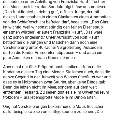
die anderen unter Anleitung von Franziska Hauff, Tochter
des Museumsleiters, das Sandstrahlgebläse ausprobieren.
„Das funktioniert ja richtig gut“, ruft ein Junge, der mit
dicken Handschuhen in einem Glaskasten einen Ammoniten
von der Schieferschicht befreien darf, begeistert. „Das Glas
ist wichtig, weil wir sonst ständig den feinen Eisenstaub
einatmen würden“, erläutert Franziska Hauff. „Das wäre
ganz schön ungesund.“ Unter Aufsicht von Rolf Hauff
betrachten die Jungen und Mädchen dann noch eine
Versteinerung unter 40-facher Vergrößerung. Außerdem
dürfen die Kinder Ammoniten abpausen – und auch ein
paar Andenken mit nach Hause nehmen.
Aber nicht nur über Präparationstechniken erfahren die
Kinder an diesem Tag eine Menge. Sie lernen auch, dass die
ganze Gegend in der Jurazeit von Wasser überflutet war und
dass es in Holzmaden zwar Saurier, aber keine Dinos gab.
Denn die lebten nicht im Meer, sondern auf dem weit
entfernten Festland. Zu sehen gibt es sie im Urweltmuseum
trotzdem – als lebensgroße Modelle im Dino-Garten.
Original-Versteinerungen bekommen die Maus-Besucher
dafür beispielsweise von Ichthyosauriern zu sehen. „Die