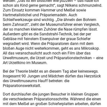
werden: „Das ist ein bisschen wie puzzeln – das habe ich
schon als Kind gerne gemacht“, sagt Nilkens schmunzelnd.
Zum Einsatz kommen Hammer und Meißel sowie
Hartmetallstichel und Präpariernadeln. Auch
Schleifwerkzeuge sind wichtig. „Die ähneln den Bohrern
beim Zahnarzt“, zieht der Museumsführer einen Vergleich,
der so manchen kleinen Zuhörer die Nase rümpfen lässt.
Außerdem gibt es die Sandstrahl-Technik, bei der per
Gebläse mit feinstem Eisenpulver der graue Schiefer
wegradiert wird. Wenn die Präparatoren dann mit dem
bloßen Auge nicht weiterkommen, geht es ans Mikroskop.
All das veranschaulicht auch noch ein Film über das
Urweltmuseum, die Urzeit und Präparationstechniken – eine
Art Urzeitkino im Museum.
Bei der Theorie bleibt es an diesem Tag aber keineswegs.
Insgesamt 90 Jungen und Mädchen dürfen das Herzstück
des Urweltmuseums Hauff betreten: die
Präparationswerkstatt.
Dort durchlaufen die jungen Besucher in kleinen Gruppen
die verschiedenen Präparationsschritte. Während die einen
mit dem Meißel an großen Schieferplatten arbeiten, dürfen