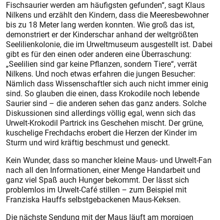
Fischsaurier werden am häufigsten gefunden“, sagt Klaus
Nilkens und erzählt den Kindern, dass die Meeresbewohner
bis zu 18 Meter lang werden konnten. Wie groß das ist,
demonstriert er der Kinderschar anhand der weltgrößten
Seelilienkolonie, die im Urweltmuseum ausgestellt ist. Dabei
gibt es für den einen oder anderen eine Überraschung:
„Seelilien sind gar keine Pflanzen, sondern Tiere“, verrät
Nilkens. Und noch etwas erfahren die jungen Besucher:
Nämlich dass Wissenschaftler sich auch nicht immer einig
sind. So glauben die einen, dass Krokodile noch lebende
Saurier sind – die anderen sehen das ganz anders. Solche
Diskussionen sind allerdings völlig egal, wenn sich das
Urwelt-Krokodil Partrick ins Geschehen mischt. Der grüne,
kuschelige Frechdachs erobert die Herzen der Kinder im
Sturm und wird kräftig beschmust und geneckt.
Kein Wunder, dass so mancher kleine Maus- und Urwelt-Fan
nach all den Informationen, einer Menge Handarbeit und
ganz viel Spaß auch Hunger bekommt. Der lässt sich
problemlos im Urwelt-Café stillen – zum Beispiel mit
Franziska Hauffs selbstgebackenen Maus-Keksen.
Die nächste Sendung mit der Maus läuft am morgigen