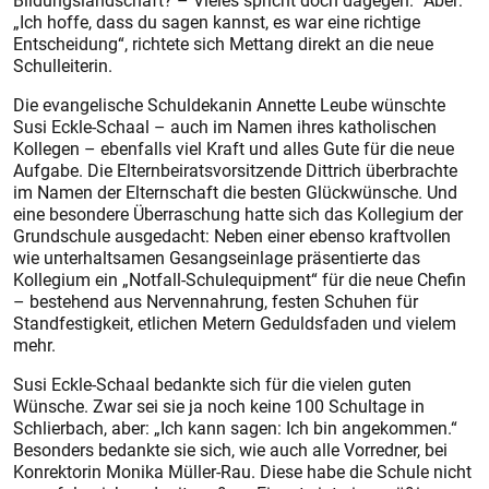
Bildungslandschaft? – Vieles spricht doch dagegen.“ Aber:
„Ich hoffe, dass du sagen kannst, es war eine richtige
Entscheidung“, rich­tete sich Mettang direkt an die neue
Schulleiterin.
Die evangelische Schuldekanin Annette Leube wünschte
Susi Eckle-Schaal – auch im Namen ihres katholischen
Kollegen – ebenfalls viel Kraft und alles Gute für die neue
Aufgabe. Die Elternbeiratsvorsitzende Dittrich überbrachte
im Namen der Elternschaft die besten Glückwünsche. Und
eine besondere Überraschung hatte sich das Kollegium der
Grundschule ausgedacht: Neben einer ebenso kraftvollen
wie unterhaltsamen Gesangseinlage präsentierte das
Kollegium ein „Notfall-Schulequipment“ für die neue Chefin
– bestehend aus Nervennahrung, festen Schuhen für
Standfestigkeit, etlichen Metern Geduldsfaden und vielem
mehr.
Susi Eckle-Schaal bedankte sich für die vielen guten
Wünsche. Zwar sei sie ja noch keine 100 Schultage in
Schlierbach, aber: „Ich kann sagen: Ich bin angekommen.“
Besonders bedankte sie sich, wie auch alle Vorredner, bei
Konrektorin Monika Müller-Rau. Diese habe die Schule nicht