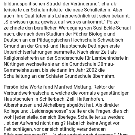
bildungspolitischen Strudel der Veränderung“, charak­
terisierte der Schulamtsleiter die neue Schulleiterin. Aber
auch ihre Qualitäten als Lehrerpersönlichkeit seien bekannt:
„Sie wissen ganz gewiss, auf was es ankommt.“ Polzer
zeichnete den beruflichen Werdegang von Susi Eckle-Schaal
nach, die nach dem Studium der Fächer Biologie und
Deutsch an der Pädagogischen Hochschule Schwäbisch
Gmünd an der Grund- und Hauptschule Dettingen erste
Unterrichtserfahrungen sammelte. Nach einer Zeit als
Religionslehrerin an der Sonderschule für Lernbehinderte in
Nürtingen wechselte sie an die Grundschule Dürnau-
Gammelshausen, bis sie dann im Jahr 2002 die
Schulleitung an der Schlater Grundschule übernahm.
Persönliche Worte fand Manfred Mettang, Rektor der
Verbundwerkrealschule, welche die vormals eigenständigen
Hauptschulen in Schlierbach, Zell, Hattenhofen,
Albershausen und Aichelberg abgelöst hat. Als direkter
Kollege und „Leidensgenosse“ stellte er die Fragen, die sich
wohl jeder stelle, der sich überlege, Schulleiter zu werden:
„Ist der Aufwand nicht riesig? Habe ich keine Angst vor
Fehlschlägen, vor der sich ständig verändernden