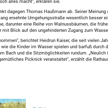
ch alles macht“, erklären sie.
, winkt dagegen Thomas Haußmann ab. Seiner Meinung 
en lang ersehnte Umgehungsstraße wesentlich besser 
e, darunter eine Reihe von Walnussbäumen, die früher
 er mit Blick auf den ungehinderten Zugang zum Wasse
ommen“, berichtet Heidrun Kaiser, die seit vielen Jah
n, wie die Kinder im Wasser spielen und barfuß durch 
 Bach und die Sitzmöglichkeiten rundum. „Neulich 
ütliches Picknick veranstaltet“, erzählt die Rathausmi