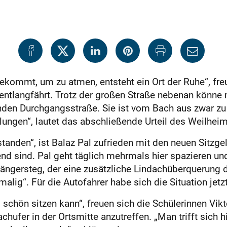
ommt, um zu atmen, entsteht ein Ort der Ruhe“, freut
 entlangfährt. Trotz der großen Straße nebenan könne
enden Durchgangsstraße. Sie ist vom Bach aus zwar zu
elungen“, lautet das abschließende Urteil des Weilheim
ntstanden“, ist Balaz Pal zufrieden mit den neuen Sitzg
d sind. Pal geht täglich mehrmals hier spazieren un
ngersteg, der eine zusätzliche Lindachüberquerung d
alig“. Für die Autofahrer habe sich die Situation jetzt
o schön sitzen kann“, freuen sich die Schülerinnen Vik
ufer in der Ortsmitte anzutreffen. „Man trifft sich hi