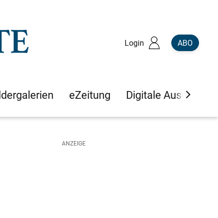
Login
ABO
ldergalerien
eZeitung
Digitale Ausgaben