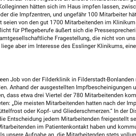
 Kolleginnen hätten sich im Haus impfen lassen, zwis
der die Impfzentren, und ungefähr 100 Mitarbeiter hä
t seien von den gut 1700 Mitarbeitenden im Klinikum
licht für Pflegeberufe äußert sich die Pressesprecher
samtgesellschaftliche Fragestellung, die nicht von un
 liege aber im Interesse des Esslinger Klinikums, ein
en Job von der Filderklinik in Filderstadt-Bonlande
elden. Anhand der ausgestellten Impfbescheinigungen 
 dass etwa drei Viertel der 780 Mitarbeitenden kom
ten: „Die meisten Mitarbeitenden hatten nach der Im
ttelfrost oder Kopf- und Gliederschmerzen.“ In der Di
ie Entscheidung jedem Mitarbeitenden freigestellt sein
Mitarbeitenden im Patientenkontakt haben und kommu
als unsere Aufgabe an, die Mitarbeitenden stets vollu