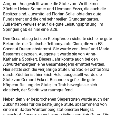
Aragorn. Ausgestellt wurde die Stute vom Weilheimer
Züchter Heiner Sommer und Hermann Fezer, die auch die
Besitzer sind. Jurymitglied Florian Solle lobte das gute
Fundament und die drei sehr reellen Grundgangarten.
Außerdem verwies er auf die gute Leistungsprüfung: Im
Springen gab es hier eine 8,28.
Den Gesamtsieg bei den Kleinpferden sicherte sich eine gute
Bekannte: die Deutsche Reitponystute Clara, die von FS
Coconut Dream abstammt. Sie wurde von Josef und Maria
Betearms gezogen. Ausgestellt wurde sie von Anna-
Katharina Sporkert. Dieses Jahr konnte auch bei den
Altwürttembergern eine Gesamtsiegerin ermittelt werden.
Hier setzte sich die vierjährige Stute und Sadie-Tochter Sira
durch. Züchter ist hier Erich Held, ausgestellt wurde die
Stute von Gerhard Eckert. Besonders gefiel die gute
Körperaufteilung der Stute, im Trab bewegte sie sich
elastisch, der Schritt war raumgreifend.
Neben den vier besprochenen Siegerstuten wurde auch der
Zukunftspreis für die beste junge Stute, abstammend von
einem in Baden-Württemberg stationierten Hengst,
ausgelobt. Ausgezeichnet wurde Felina von Fair Game. Die