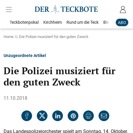
Teckbotenpokal
Kirchheim
Rund um die Teck
Blaulicht
Loka
ABO
Home
Die Polizei musiziert für den guten Zweck
Unzugeordnete Artikel
Die Polizei musiziert für
den guten Zweck
11.10.2018
Das Landespolizeiorchester spielt am Sonntag, 14. Oktober,