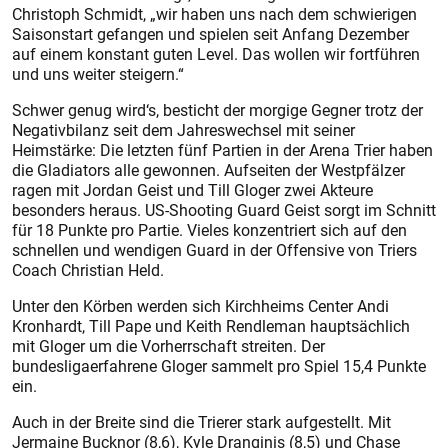
Christoph Schmidt, „wir haben uns nach dem schwierigen
Saisonstart gefangen und spielen seit Anfang Dezember
auf einem konstant guten Level. Das wollen wir fortführen
und uns weiter steigern.“
Schwer genug wird‘s, besticht der morgige Gegner trotz der
Negativbilanz seit dem Jahreswechsel mit seiner
Heimstärke: Die letzten fünf Partien in der Arena Trier haben
die Gladiators alle gewonnen. Aufseiten der Westpfälzer
ragen mit Jordan Geist und Till Gloger zwei Akteure
besonders heraus. US-Shooting Guard Geist sorgt im Schnitt
für 18 Punkte pro Partie. Vieles konzentriert sich auf den
schnellen und wendigen Guard in der Offensive von Triers
Coach Christian Held.
Unter den Körben werden sich Kirchheims Center Andi
Kronhardt, Till Pape und Keith Rendleman hauptsächlich
mit Gloger um die Vorherrschaft streiten. Der
bundesligaerfahrene Gloger sammelt pro Spiel 15,4 Punkte
ein.
Auch in der Breite sind die Trierer stark aufgestellt. Mit
Jermaine Bucknor (8,6), Kyle Dranginis (8,5) und Chase