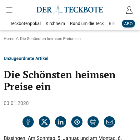
Teckbotenpokal
Kirchheim
Rund um die Teck
Blaulicht
Loka
ABO
Home
Die Schönsten heimsen Preise ein
Unzugeordnete Artikel
Die Schönsten heimsen
Preise ein
03.01.2020
Bissingen. Am Sonntag, 5. Januar, und am Montag, 6.