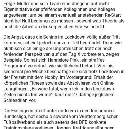
Folge: Müller und sein Team sind dringend auf mehr
Eigeninitiative der pfeifenden Kolleginnen und Kollegen
angewiesen, um bei einem eventuell anstehenden Re-Start
nicht bei Null beginnen zu müssen - sowohl was Theorie als
auch die Arbeit an der körperlichen Fitness betrifft.
Die Angst, dass die Schiris im Lockdown völlig außer Tritt
kommen, scheint jedoch nur zum Teil begründet. Denn wie
akribisch sich einige der Unparteiischen trotz der noch
fehlenden Perspektiven auf den Tag X vorbereiten, zeigen
Beispiele. So hat sich Hannelore Pink „ein straffes
Programm“ verordnet, wie sie lächelnd betont. Vier- bis
sechsmal pro Woche beschäftige sie sich trotz Lockdown in
der Freizeit mit dem Hobby. Im Vordergrund: Erhalt der
körperlichen Fitness sowie das Absolvieren von Online-
Lehrgängen. „Es wäre fatal, wenn ich in den Lockdown-
Zeiten nichts tun würde“, baut die 27-Jährige jeglichem
Schlendrian vor.
Die Esslingerin pfeift unter anderem in der Juniorinnen-
Bundesliga, hat deshalb sowohl vom Württembergischen
Fußballverband als auch seitens des DFB konkrete
Trainingspläne vorliegen. Joggen, Kräftigungsübungen,