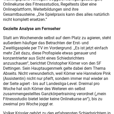
Onlinekurse des Fitnessstudios, Regeltests über eine
Onlineplattform, Weiterbildungen sind ihre
Gesamtbausteine. „Die Spielpraxis kann dies alles natürlich
nicht komplett ersetzen.“
Gezielte Analyse am Fernseher
Statt am Wochenende selbst auf dem Platz zu agieren, steht
außerdem häufiger das Betrachten der Erst- und
Zweitligaspiele per TV im Vordergrund. „Es ist jetzt einfach
mehr Zeit dazu, diese Profispiele etwas genauer und
konzentrierter aus Sicht eines Schiedsrichters
anzuschauen“, berichtet Christopher Körner von den SF
Dettingen. Sein Hauptaugenmerk gelte dabei dem Thema
Abseits. Nicht verwunderlich, weil Körner wie Hannelore Pink
(Assistentin) nicht nur pfeift, sondern immer mal wieder an
der Seite agiert - bis auf Landesliga-Level. Dreimal pro
Woche hat sich Körner des Weiteren ein selbst
zusammengestelltes Ganzkörpertraining verordnet („mein
Fitnessstudio bietet leider keine Onlinekurse an“), bis zu
zweimal pro Woche joggt er.
Volker Krissler gehört zu den erfahrensten Schiedsrichtern in