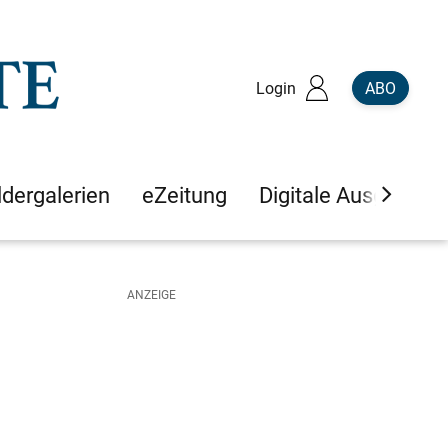
Login
ABO
ldergalerien
eZeitung
Digitale Ausgaben