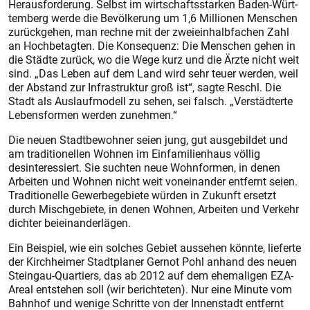
Herausforderung. Selbst im wirtschaftsstarken Baden-Würt­
temberg werde die Bevölkerung um 1,6 Millionen Menschen
zurückgehen, man rechne mit der zweieinhalbfachen Zahl
an Hochbetagten. Die Konsequenz: Die Menschen gehen in
die Städte zurück, wo die Wege kurz und die Ärzte nicht weit
sind. „Das Leben auf dem Land wird sehr teuer werden, weil
der Abstand zur Infrastruktur groß ist“, sagte Reschl. Die
Stadt als Auslaufmodell zu sehen, sei falsch. „Verstädterte
Lebensformen werden zunehmen.“
Die neuen Stadtbewohner seien jung, gut ausgebildet und
am traditionellen Wohnen im Einfamilienhaus völlig
desinteressiert. Sie suchten neue Wohnformen, in denen
Arbeiten und Wohnen nicht weit voneinander entfernt seien.
Traditionelle Gewerbegebiete würden in Zukunft ersetzt
durch Mischgebiete, in denen Wohnen, Arbeiten und Verkehr
dichter beieinanderlägen.
Ein Beispiel, wie ein solches Gebiet aussehen könnte, lieferte
der Kirchheimer Stadtplaner Gernot Pohl anhand des neuen
Steingau-Quartiers, das ab 2012 auf dem ehemaligen EZA-
Areal entstehen soll (wir berichteten). Nur eine Minute vom
Bahnhof und wenige Schritte von der Innenstadt entfernt