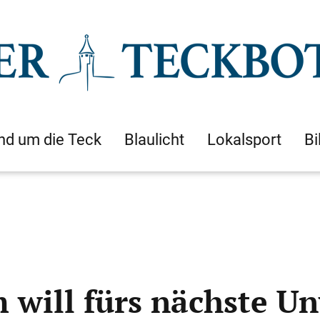
nd um die Teck
Blaulicht
Lokalsport
Bi
 will fürs nächste U