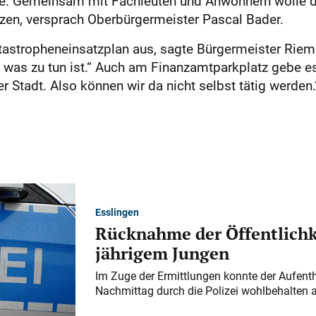
traße. Gemeinsam mit Fachleuten und Anwohnern wolle 
zen, versprach Oberbürgermeister Pascal Bader.
tastropheneinsatzplan aus, sagte Bürgermeister Rieme
, was zu tun ist.“ Auch am Finanzamtparkplatz gebe e
er Stadt. Also können wir da nicht selbst tätig werden
Esslingen
Rücknahme der Öffentlichk
jährigem Jungen
Im Zuge der Ermittlungen konnte der Aufenth
Nachmittag durch die Polizei wohlbehalten 