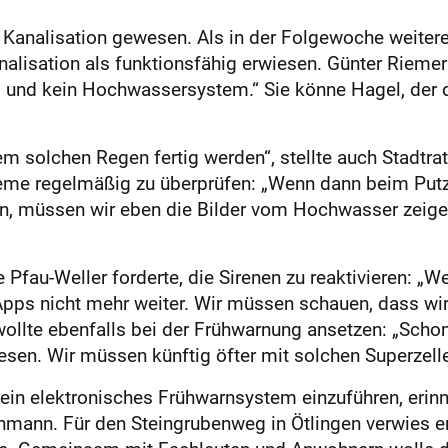
e Kanalisation gewesen. Als in der Folgewoche weiter
alisation als funktionsfähig erwiesen. Günter Riemer 
 und kein Hochwassersystem.“ Sie könne Hagel, der du
 solchen Regen fertig werden“, stellte auch Stadtra
steme regelmäßig zu überprüfen: „Wenn dann beim Pu
 müssen wir eben die Bilder vom Hochwasser zeigen,
 Pfau-Weller forderte, die Sirenen zu reaktivieren: „
pps nicht mehr weiter. Wir müssen schauen, dass wir
wollte ebenfalls bei der Frühwarnung ansetzen: „Scho
en. Wir müssen künftig öfter mit solchen Superzelle
 ein elektronisches Frühwarnsystem einzuführen, eri
mann. Für den Steingrubenweg in Ötlingen verwies er