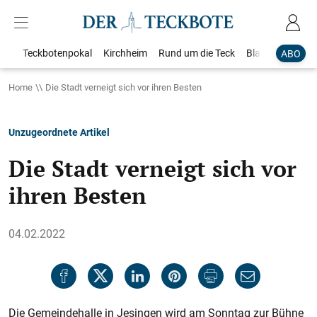
Teckbotenpokal
Kirchheim
Rund um die Teck
Blaulicht
Loka
ABO
Home
Die Stadt verneigt sich vor ihren Besten
Unzugeordnete Artikel
Die Stadt verneigt sich vor
ihren Besten
04.02.2022
Die Gemeindehalle in Jesingen wird am Sonntag zur Bühne