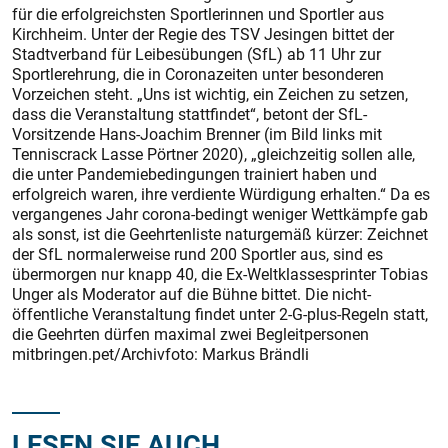
für die erfolgreichsten Sportlerinnen und Sportler aus
Kirchheim. Unter der Regie des TSV Jesingen bittet der
Stadtverband für Leibesübungen (SfL) ab 11 Uhr zur
Sportlerehrung, die in Coronazeiten unter besonderen
Vorzeichen steht. „Uns ist wichtig, ein Zeichen zu setzen,
dass die Veranstaltung stattfindet“, betont der SfL-
Vorsitzende Hans-Joachim Brenner (im Bild links mit
Tenniscrack Lasse Pörtner 2020), „gleichzeitig sollen alle,
die unter Pandemiebedingungen trainiert haben und
erfolgreich waren, ihre verdiente Würdigung erhalten.“ Da es
vergangenes Jahr corona-bedingt weniger Wettkämpfe gab
als sonst, ist die Geehrtenliste naturgemäß kürzer: Zeichnet
der SfL normalerweise rund 200 Sportler aus, sind es
übermorgen nur knapp 40, die Ex-Weltklassesprinter Tobias
Unger als Moderator auf die Bühne bittet. Die nicht-
öffentliche Veranstaltung findet unter 2-G-plus-Regeln statt,
die Geehrten dürfen maximal zwei Begleitpersonen
mitbringen.pet/Archivfoto: Markus Brändli
LESEN SIE AUCH