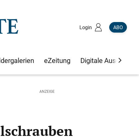
Login
ABO
ldergalerien
eZeitung
Digitale Ausgaben
llschrauben