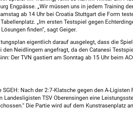
urg Engpässe. „Wir müssen uns in jedem Training den 
stag ab 14 Uhr bei Croatia Stuttgart die Form testet
n Tabellenplatz. „Im ersten Testspiel gegen Echterdin
 Lösungen finden“, sagt Geiger.
tungsplan eigentlich darauf ausgelegt, dass die Spie
 den Neidlingern angefragt, da den Catanesi Testspiel
 Sinn: Der TVN gastiert am Sonntag ab 15 Uhr beim A
SGEH: Nach der 2:7-Klatsche gegen den A-Ligisten FC
m Landesligisten TSV Oberensingen eine Leistungsste
eschossen.“ Die Partie wird auf dem Kunstrasenplatz 