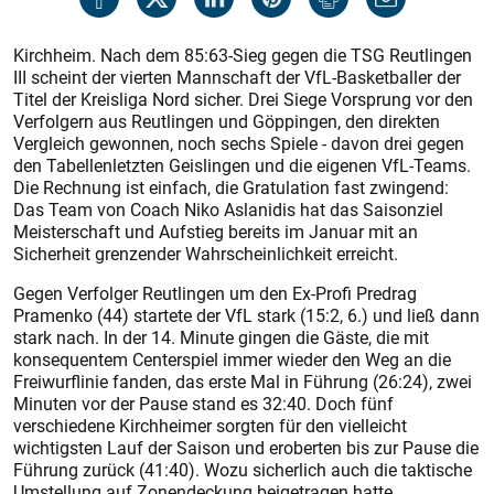
Kirchheim. Nach dem 85:63-Sieg gegen die TSG Reutlingen
III scheint der vierten Mannschaft der VfL-Basketballer der
Titel der Kreisliga Nord sicher. Drei Siege Vorsprung vor den
Verfolgern aus Reutlingen und Göppingen, den direkten
Vergleich gewonnen, noch sechs Spiele - davon drei gegen
den Tabellenletzten Geislingen und die eigenen VfL-Teams.
Die Rechnung ist einfach, die Gratulation fast zwingend:
Das Team von Coach Niko Aslanidis hat das Saisonziel
Meisterschaft und Aufstieg bereits im Januar mit an
Sicherheit grenzender Wahrscheinlichkeit erreicht.
Gegen Verfolger Reutlingen um den Ex-Profi Predrag
Pramenko (44) startete der VfL stark (15:2, 6.) und ließ dann
stark nach. In der 14. Minute gingen die Gäste, die mit
konsequentem Centerspiel immer wieder den Weg an die
Freiwurflinie fanden, das erste Mal in Führung (26:24), zwei
Minuten vor der Pause stand es 32:40. Doch fünf
verschiedene Kirchheimer sorgten für den vielleicht
wichtigsten Lauf der Saison und eroberten bis zur Pause die
Führung zurück (41:40). Wozu sicherlich auch die taktische
Umstellung auf Zonendeckung beigetragen hatte.