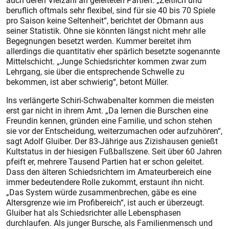
auch deren Vielzahl an geleiteten Partien. „Zeitlich und
beruflich oftmals sehr flexibel, sind für sie 40 bis 70 Spiele
pro Saison keine Seltenheit“, berichtet der Obmann aus
seiner Statistik. Ohne sie könnten längst nicht mehr alle
Begegnungen besetzt werden. Kummer bereitet ihm
allerdings die quantitativ eher spärlich besetzte sogenannte
Mittelschicht. „Junge Schiedsrichter kommen zwar zum
Lehrgang, sie über die entsprechende Schwelle zu
bekommen, ist aber schwierig“, betont Müller.
Ins verlängerte Schiri-Schwabenalter kommen die meisten
erst gar nicht in ihrem Amt. „Da lernen die Burschen eine
Freundin kennen, gründen eine Familie, und schon stehen
sie vor der Entscheidung, weiterzumachen oder aufzuhören“,
sagt Adolf Gluiber. Der 83-Jährige aus Zizishausen genießt
Kultstatus in der hiesigen Fußballszene. Seit über 60 Jahren
pfeift er, mehrere Tausend Partien hat er schon geleitet.
Dass den älteren Schiedsrichtern im Amateurbereich eine
immer bedeutendere Rolle zukommt, erstaunt ihn nicht.
„Das System würde zusammenbrechen, gäbe es eine
Altersgrenze wie im Profibereich“, ist auch er überzeugt.
Gluiber hat als Schiedsrichter alle Lebensphasen
durchlaufen. Als junger Bursche, als Familienmensch und