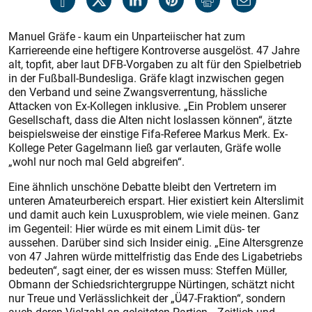
Manuel Gräfe - kaum ein Unparteiischer hat zum
Karriereende eine heftigere Kontroverse ausgelöst. 47 Jahre
alt, topfit, aber laut DFB-Vorgaben zu alt für den Spielbetrieb
in der Fußball-Bundesliga. Gräfe klagt inzwischen gegen
den Verband und seine Zwangsverrentung, hässliche
Attacken von Ex-Kollegen inklusive. „Ein Problem unserer
Gesellschaft, dass die Alten nicht loslassen können“, ätzte
beispielsweise der einstige Fifa-Referee Markus Merk. Ex-
Kollege Peter Gagelmann ließ gar verlauten, Gräfe wolle
„wohl nur noch mal Geld abgreifen“.
Eine ähnlich unschöne Debatte bleibt den Vertretern im
unteren Amateurbereich erspart. Hier existiert kein Alterslimit
und damit auch kein Luxusproblem, wie viele meinen. Ganz
im Gegenteil: Hier würde es mit einem Limit düs- ter
aussehen. Darüber sind sich Insider einig. „Eine Altersgrenze
von 47 Jahren würde mittelfristig das Ende des Ligabetriebs
bedeuten“, sagt einer, der es wissen muss: Steffen Müller,
Obmann der Schiedsrichtergruppe Nürtingen, schätzt nicht
nur Treue und Verlässlichkeit der „Ü47-Fraktion“, sondern