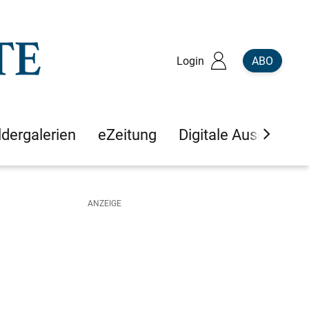
Login
ABO
ldergalerien
eZeitung
Digitale Ausgaben