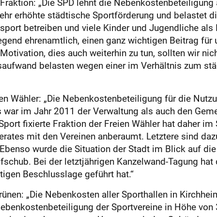
Fraktion: „Die SPD lehnt die Nebenkostenbeteiligung a
ehr erhöhte städtische Sportförderung und belastet d
sport betreiben und viele Kinder und Jugendliche als 
egend ehrenamtlich, einen ganz wichtigen Beitrag für 
otivation, dies auch weiterhin zu tun, sollten wir nic
saufwand belasten wegen einer im Verhältnis zum st
en Wähler: „Die Nebenkostenbeteiligung für die Nutzun
es war im Jahr 2011 der Verwaltung als auch den Gem
en Sport fixierte Fraktion der Freien Wähler hat dahe
rates mit den Vereinen anberaumt. Letztere sind d
Ebenso wurde die Situation der Stadt im Blick auf di
ufschub. Bei der letztjährigen Kanzelwand-Tagung hat 
gen Beschlusslage geführt hat.“
Grünen: „Die Nebenkosten aller Sporthallen in Kirchhe
 Nebenkostenbeteiligung der Sportvereine in Höhe von