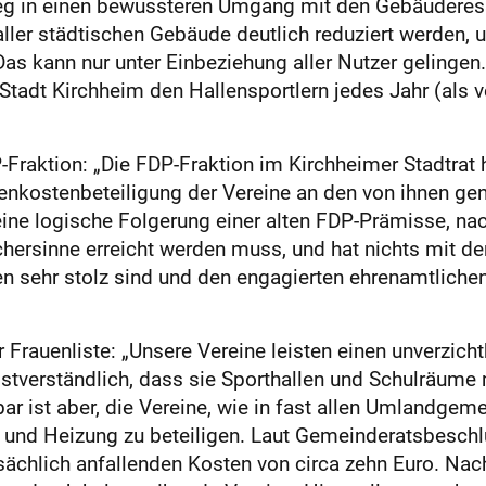
ieg in einen bewussteren Umgang mit den Gebäuderess
ller städtischen Gebäude deutlich reduziert werden
 Das kann nur unter Einbeziehung aller Nutzer gelinge
tadt Kirchheim den Hallensportlern jedes Jahr (als v
Fraktion: „Die FDP-Fraktion im Kirchheimer Stadtrat h
enkostenbeteiligung der Vereine an den von ihnen gen
ne logische Folgerung einer alten FDP-Prämisse, nac
rsinne erreicht werden muss, und hat nichts mit der
gen sehr stolz sind und den engagierten ehrenamtlich
r Frauenliste: „Unsere Vereine leisten einen unverzich
bstverständlich, dass sie Sporthallen und Schulräume m
bar ist aber, die Vereine, wie in fast allen Umlandgem
 und Heizung zu beteiligen. Laut Gemeinderatsbeschl
atsächlich anfallenden Kosten von circa zehn Euro. Na