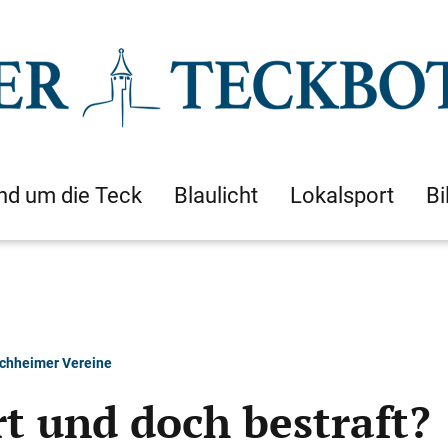
nd um die Teck
Blaulicht
Lokalsport
Bi
rchheimer Vereine
rt und doch bestraft?