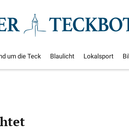
nd um die Teck
Blaulicht
Lokalsport
Bi
htet