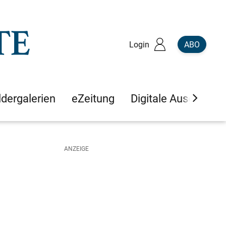
Login
ABO
ldergalerien
eZeitung
Digitale Ausgaben