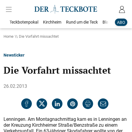
Teckbotenpokal
Kirchheim
Rund um die Teck
Blaulicht
Loka
ABO
Home
Die Vorfahrt missachtet
Newsticker
Die Vorfahrt missachtet
26.02.2013
Lenningen. Am Montagnachmittag kam es in Lenningen an
der Kreuzung Kirchheimer Straße/Benzstraße zu einem
Verkehrsunfall. Ein 63-jähriger Skodafahrer wollte von der