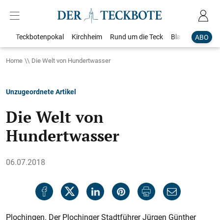
Teckbotenpokal
Kirchheim
Rund um die Teck
Blaulicht
Loka
ABO
Home
Die Welt von Hundertwasser
Unzugeordnete Artikel
Die Welt von
Hundertwasser
06.07.2018
Plochingen. Der Plochinger Stadtführer Jürgen Günther