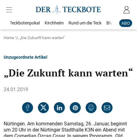
Teckbotenpokal
Kirchheim
Rund um die Teck
Blaulicht
Loka
ABO
Home
„Die Zukunft kann warten“
Unzugeordnete Artikel
„Die Zukunft kann warten“
24.01.2019
Nürtingen. Am kommenden Samstag, 26. Januar, beginnt
um 20 Uhr in der Nürtinger Stadthalle K3N ein Abend mit
dem Comedian Özcan Cosar. In seinem Programm „Old