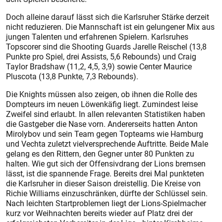
Doch alleine darauf lässt sich die Karlsruher Stärke derzeit
nicht reduzieren. Die Mannschaft ist ein gelungener Mix aus
jungen Talenten und erfahrenen Spielern. Karlsruhes
Topscorer sind die Shooting Guards Jarelle Reischel (13,8
Punkte pro Spiel, drei Assists, 5,6 Rebounds) und Craig
Taylor Bradshaw (11,2, 4,5, 3,9) sowie Center Maurice
Pluscota (13,8 Punkte, 7,3 Rebounds).
Die Knights müssen also zeigen, ob ihnen die Rolle des
Dompteurs im neuen Löwenkäfig liegt. Zumindest leise
Zweifel sind erlaubt. In allen relevanten Statistiken haben
die Gastgeber die Nase vorn. Andererseits hatten Anton
Mirolybov und sein Team gegen Topteams wie Hamburg
und Vechta zuletzt vielversprechende Auftritte. Beide Male
gelang es den Rittern, den Gegner unter 80 Punkten zu
halten. Wie gut sich der Offensivdrang der Lions bremsen
lässt, ist die spannende Frage. Bereits drei Mal punkteten
die Karlsruher in dieser Saison dreistellig. Die Kreise von
Richie Williams einzuschränken, dürfte der Schlüssel sein.
Nach leichten Startproblemen liegt der Lions-Spielmacher
kurz vor Weihnachten bereits wieder auf Platz drei der