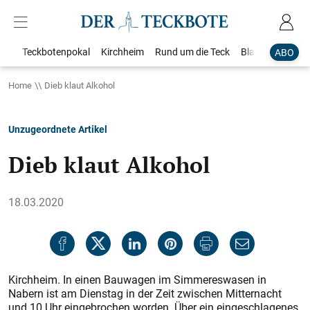
Teckbotenpokal
Kirchheim
Rund um die Teck
Blaulicht
Loka
ABO
Home
Dieb klaut Alkohol
Unzugeordnete Artikel
Dieb klaut Alkohol
18.03.2020
Kirchheim. In einen Bauwagen im Simmereswasen in
Nabern ist am Dienstag in der Zeit zwischen Mitternacht
und 10 Uhr eingebrochen worden. Über ein eingeschlagenes