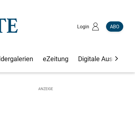
Login
ABO
ldergalerien
eZeitung
Digitale Ausgaben