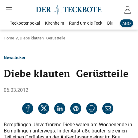
Teckbotenpokal
Kirchheim
Rund um die Teck
Blaulicht
Loka
ABO
Home
Diebe klauten Gerüstteile
Newsticker
Diebe klauten Gerüstteile
06.03.2012
Bempflingen. Unverfrorene Diebe waren am Wochenende in
Bempflingen unterwegs. In der Austraße bauten sie einen
Teil eines Gerüstes an der Außenfassade einer im Bau