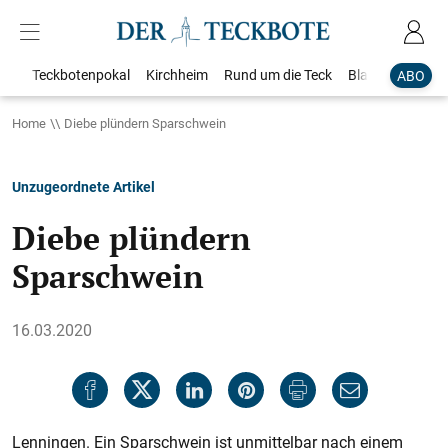
Teckbotenpokal
Kirchheim
Rund um die Teck
Blaulicht
Loka
ABO
Home
Diebe plündern Sparschwein
Unzugeordnete Artikel
Diebe plündern
Sparschwein
16.03.2020
Lenningen. Ein Sparschwein ist unmittelbar nach einem