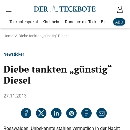
Teckbotenpokal
Kirchheim
Rund um die Teck
Blaulicht
Loka
ABO
Home
Diebe tankten „günstig“ Diesel
Newsticker
Diebe tankten „günstig“
Diesel
27.11.2013
Rosswälden. Unbekannte stahlen vermutlich in der Nacht